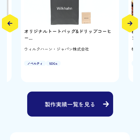
げノ
オリジナルトートバッグ&ドリップコーヒ
純
ー…
ン
ウィルクハーン・ジャパン株式会社
株式
ノベルティ
SDGs
キ
製作実績一覧を見る