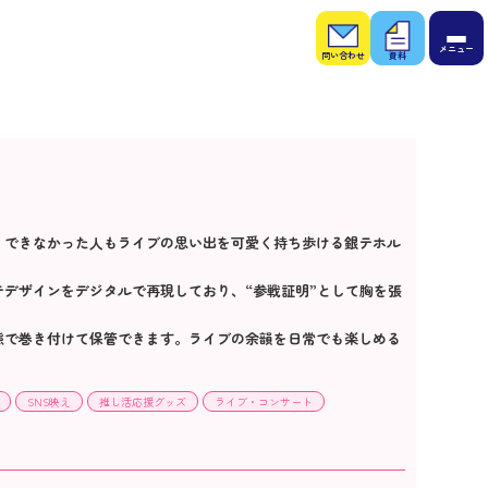
お問
お役
い合
立ち
わせ
資料
ー
、できなかった人もライブの思い出を可愛く持ち歩ける銀テホル
テデザインをデジタルで再現しており、“参戦証明”として胸を張
。
態で巻き付けて保管できます。ライブの余韻を日常でも楽しめる
SNS映え
推し活応援グッズ
ライブ・コンサート