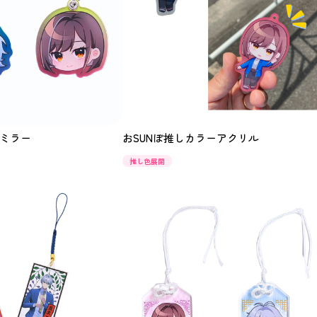
ミラー
おSUNぽ推しカラーアクリル
推し色展開