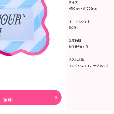
サイズ
H700mm×W1000mm ​
ミニマムロット
500個～
生産納期
校了後約1ヵ月～​
名入れ方法
インクジェット、デジタル箔
る（無料）