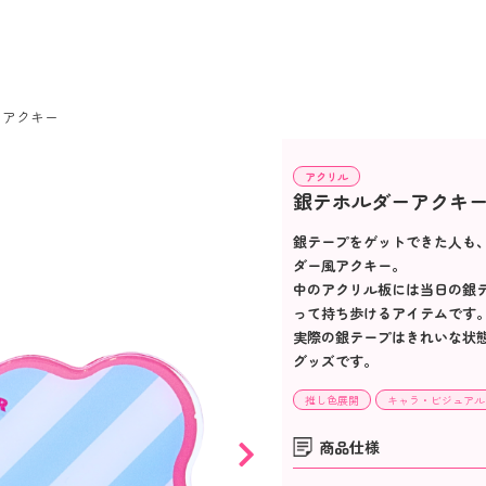
ーアクキー
アクリル
銀テホルダーアクキ
銀テープをゲットできた人も
ダー風アクキー。
中のアクリル板には当日の銀
って持ち歩けるアイテムです
実際の銀テープはきれいな状
グッズです。
推し色展開
キャラ・ビジュアル
商品仕様