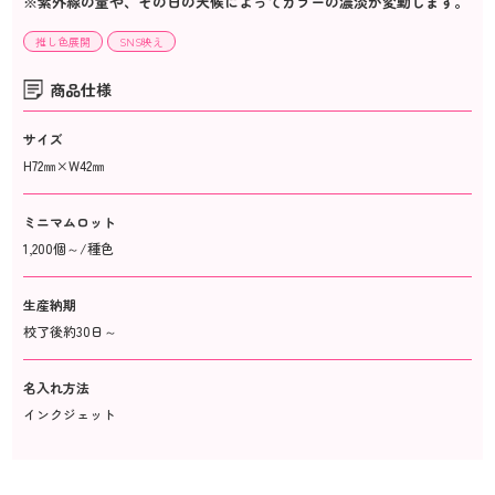
※紫外線の量や、その日の天候によってカラーの濃淡が変動します。
推し色展開
SNS映え
商品仕様
サイズ
H72㎜×W42㎜
ミニマムロット
1,200個～/種色
生産納期
校了後約30日～
名入れ方法
インクジェット