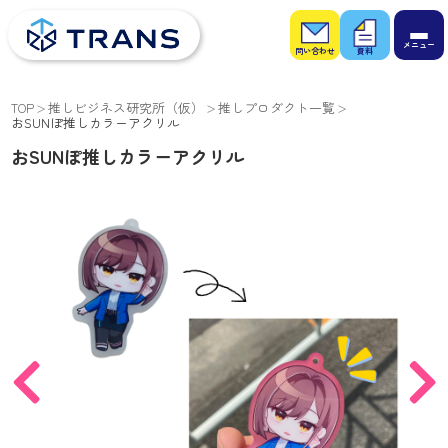
お問
お役
い合
立ち
わせ
資料
TOP
推しビジネス研究所（仮）
推しプロダクト一覧
おSUNぽ推しカラーアクリル
おSUNぽ推しカラーアクリル