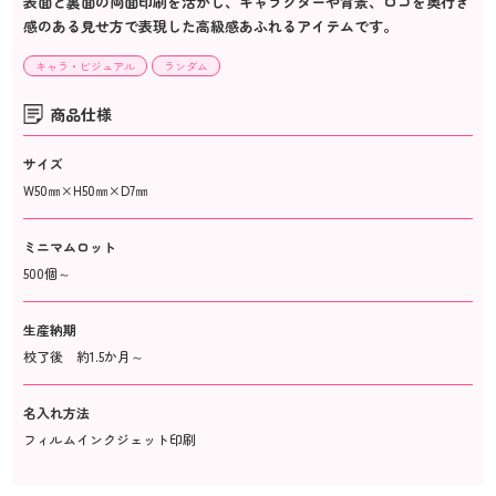
表面と裏面の両面印刷を活かし、キャラクターや背景、ロゴを奥行き
感のある見せ方で表現した高級感あふれるアイテムです。
キャラ・ビジュアル
ランダム
商品仕様
サイズ
W50㎜×H50㎜×D7㎜
ミニマムロット
500個～
生産納期
校了後 約1.5か月～
名入れ方法
フィルムインクジェット印刷