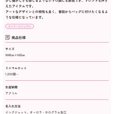
少し懐かしさも感じるようなレトロ調にも表現でき、トレンドも押さ
えたアイテムです。
アートなデザインとの相性も良く、普段からバッグに付けたくなるよ
うな仕様になっています。
キャラ・ビジュアル
商品仕様
サイズ
W48㎜×H65㎜
ミニマムロット
1,000個～
生産納期
アクリル
名入れ方法
インクジェット、オーロラ・ホログラム加工