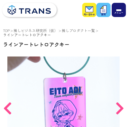
お問
お役
い合
立ち
わせ
資料
TOP
推しビジネス研究所（仮）
推しプロダクト一覧
ラインアートレトロアクキー
ラインアートレトロアクキー