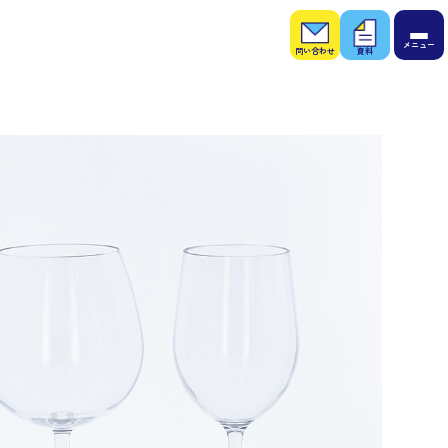
お問
お役
い合
立ち
わせ
資料