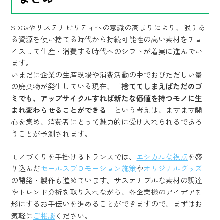
SDGsやサステナビリティへの意識の高まりにより、限りあ
る資源を使い捨てる時代から持続可能性の高い素材をチョ
イスして生産・消費する時代へのシフトが着実に進んでい
ます。
いまだに企業の生産現場や消費活動の中でおびただしい量
の廃棄物が発生している現在、「
捨ててしまえばただのゴ
ミでも、アップサイクルすれば新たな価値を持つモノに生
まれ変わらせることができる
」という考えは、ますます関
心を集め、消費者にとって魅力的に受け入れられるであろ
うことが予測されます。
モノづくりを手掛けるトランスでは、
エシカルな視点
を盛
り込んだ
セールスプロモーション施策
や
オリジナルグッズ
の開発・製作も進めています。サステナブルな素材の調達
やトレンド分析を取り入れながら、各企業様のアイデアを
形にするお手伝いを進めることができますので、まずはお
気軽に
ご相談
ください。