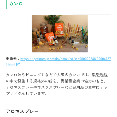
カンロ
出典元：
https://prtimes.jp/main/html/rd/p/000000248.00004127
4.html
カンロ飴やピュレグミなどで人気のカンロでは、製造過程
の中で発生する規格外の飴を、異業種企業の協力のもと、
アロマスプレーやマスクスプレーなど日用品の素材にアッ
プサイクルしています。
アロマスプレー