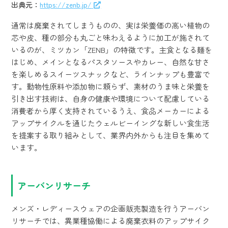
出典元：
https://zenb.jp/
通常は廃棄されてしまうものの、実は栄養価の高い植物の
芯や皮、種の部分も丸ごと味わえるように加工が施されて
いるのが、ミツカン「ZENB」の特徴です。主食となる麺を
はじめ、メインとなるパスタソースやカレー、自然な甘さ
を楽しめるスイーツスナックなど、ラインナップも豊富で
す。動物性原料や添加物に頼らず、素材のうま味と栄養を
引き出す技術は、自身の健康や環境について配慮している
消費者から厚く支持されているうえ、食品メーカーによる
アップサイクルを通じたウェルビーイングな新しい食生活
を提案する取り組みとして、業界内外からも注目を集めて
います。
アーバンリサーチ
メンズ・レディースウェアの企画販売製造を行うアーバン
リサーチでは、異業種協働による廃棄衣料のアップサイク