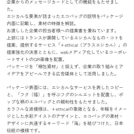
企業からのメッセージカードとしての機能をもたせまし
た。
エシカルな要素が詰まったエコバッグの説明をパッケージ
内面に記載し、素材の特徴を解説。
お渡しした企業の担当者様への提案書を兼ねています。
上部にはトランスが展開しているエシカルなもの・コトを
提案、提供するサービス「+ethical（プラスエシカル）」の
提案強化の決意とともに、webメディア化しているコーポレ
ートサイトのQR画像を配置。
パッケージを「梱包資材」と捉えず、企業の取り組みとア
イデアをアピールできる広告媒体として活用しました。
パッケージ表面には、エシカルなサービスを表したコピー
と、「フク（福）」を呼ぶフグのシルエットを配置し、ポ
ップな柄のエコバッグとの親和性をもたせました。
カラフルな波模様は、+ethicalの象徴となる、年輪をイメー
ジとした水彩テイストのデザインと、エコバッグの素材・
デザインに共通するキーワード「海」を結びつけた、日本
伝統の模様です。