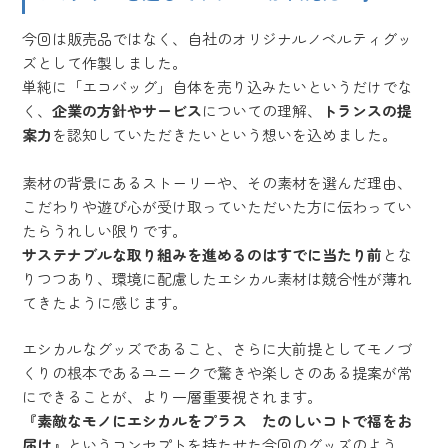
今回は販売品ではなく、自社のオリジナルノベルティグッ
ズとして作製しました。
単純に「エコバッグ」自体を売り込みたいというだけでな
く、
企業の方針やサービス
についての理解、
トランスの提
案力
を認知していただきたいという想いを込めました。
素材の背景にあるストーリーや、その素材を選んだ理由、
こだわりや遊び心が受け取っていただいた方に伝わってい
たらうれしい限りです。
サステナブルな取り組みを進めるのはすでに当たり前
とな
りつつあり、環境に配慮したエシカル素材は競合性が薄れ
てきたように感じます。
エシカルなグッズであること、さらに大前提としてモノづ
くりの根本であるユニークで驚きや楽しさのある提案が常
にできることが、より一層重要視されます。
『素敵なモノにエシカルをプラス たのしいコトで福をお
届け』
というコンセプトを持たせた今回のグッズのよう