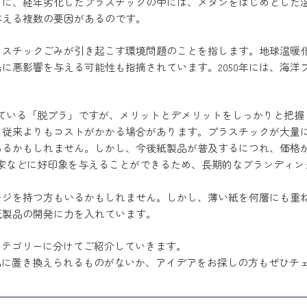
らに、経年劣化したプラスチックの中には、メタンをはじめとした
与える複数の要因があるのです。
ラスチックごみが引き起こす環境問題のことを指します。地球温暖
に悪影響を与える可能性も指摘されています。2050年には、海洋
めている「脱プラ」ですが、メリットとデメリットをしっかりと把
、従来よりもコストがかかる場合があります。プラスチックが大量
あるかもしれません。しかし、今後紙製品が普及するにつれ、価格
資家などに好印象を与えることができるため、長期的なブランディ
ージを持つ方もいるかもしれません。しかし、薄い紙を何層にも重
紙製品の開発に力を入れています。
4カテゴリーに分けてご紹介していきます。
製品に置き換えられるものがないか、アイデアをお探しの方もぜひチ