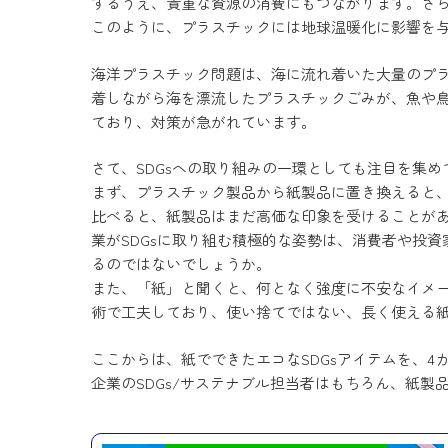
するうえ、貴重な資源の消費にもつながります。さ
このように、プラスチックには地球温暖化に影響を
海洋プラスチック問題は、海に流れ着いた大量のプ
着しながら海を漂流したプラスチックごみが、魚や鳥
ており、対策が急がれています。
さて、SDGsへの取り組みの一環としても注目を集
まず、プラスチック製品から紙製品に置き換えると
比べると、紙製品はまだ高価な印象を受けることが
業がSDGsに取り組む積極的な姿勢は、消費者や投
るのではないでしょうか。
また、「紙」と聞くと、何となく強度に不安なイメ
術で工夫しており、使い捨てではない、長く使える
ここからは、紙でできたエコなSDGsアイテムを、
企業のSDGs/サステナブル担当者はもちろん、紙