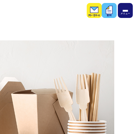
お問
お役
い合
立ち
わせ
資料