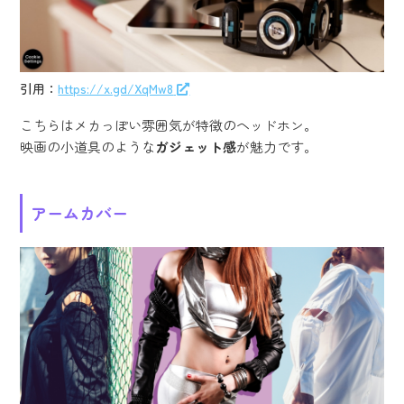
引用：
https://x.gd/XqMw8
こちらはメカっぽい雰囲気が特徴のヘッドホン。
映画の小道具のような
ガジェット感
が魅力です。
アームカバー