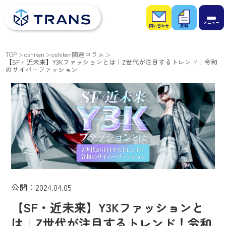
お問
お役
い合
立ち
わせ
資料
TOP
oshiken
oshiken関連コラム
【SF・近未来】Y3Kファッションとは｜Z世代が注目するトレンド！令和
のサイバーファッション
公開：2024.04.05
【SF・近未来】Y3Kファッションと
は｜Z世代が注目するトレンド！令和