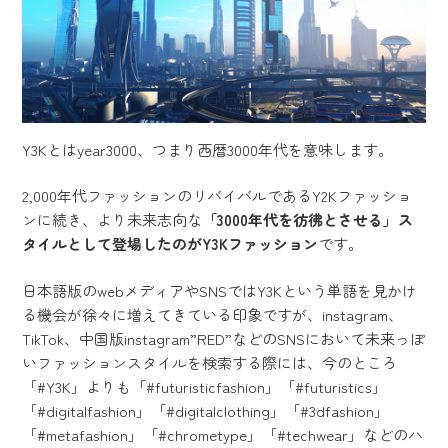
Y3Kとはyear3000、つまり西暦3000年代を意味します。
2,000年代ファッションのリバイバルであるY2Kファッショ
ンに続き、より未来志向な
「3000年代を彷彿とさせる」ス
タイルとして登場したのがY3Kファッション
です。
日本語版のwebメディアやSNSではY3Kという単語を見かけ
る機会が徐々に増えてきている印象ですが、instagram、
TikTok、中国版instagram”RED”などのSNSにおいて未来っぽ
いファッションスタイルを検索する際には、今のところ
「#Y3K」よりも「#futuristicfashion」「#futuristics」
「#digitalfashion」「#digitalclothing」「#3dfashion」
「#metafashion」「#chrometype」「#techwear」などのハ