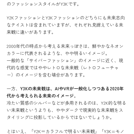
のファッションスタイルがY3Kです。
Y2KファッションとY3Kファッションのどちらにも未来志向
なテイストは含まれていますが、それぞれ見据えている未
来観に違いがあります。
2000年代の時点から考える未来っぽさは、鮮やかなネオン
カラーに代表されるような、やや明るいイメージ。
一般的な「サイバーファッション」のイメージに近く、現
代的な感覚ではややレトロな未来観（レトロフューチャ
ー）のイメージを含む場合があります。
一方、
Y3Kの未来観は、AIやVRが一般化しつつある2020年
代から考えられる未来のイメージ
。
冷たい質感のシルバーなどが多用されるのは、Y2K的な明る
い未来観というよりも、ややダークで現実的な未来観をス
タイリングに投影しているからではないでしょうか。
とはいえ、「Y2K＝カラフルで明るい未来観」「Y3K=モノ