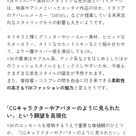
Y3K=シルバー素材のメタリックな光沢感というイメージ
は、映画やアニメといったエンタメ作品のほか、イタリア
のアパレルメーカー「DIESEL」などが提案している未来志
向なスタイリングからの影響も大きいようです。
キラキラと輝くグリッターやシースルー素材、ビビッドな
ネオンカラー、タイトなセカンドスキンなどと組み合わせ
て、より一層サイバー感を演出してもOK。
Y3Kの要素はサブカル系、テック系などをはじめとしたほか
のファッショスタイルともミックスしやすいため、今後も
さまざまな派生スタイルの誕生が予想されます。
また、普段着～コスプレの間を自由に行き来できる
柔軟性
の高さもY3Kファッションの魅力
と言えそうです。
「CGキャラクターやアバターのように見られた
い」という願望を具現化
Y3Kのエッセンスを理解するうえで重要な価値観のひとつ
が、「CGキャラクターやアバターのように見られたい」と