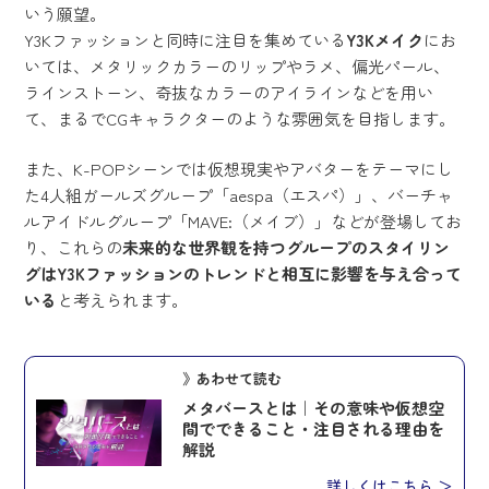
いう願望。
Y3Kファッションと同時に注目を集めている
Y3Kメイク
にお
いては、メタリックカラーのリップやラメ、偏光パール、
ラインストーン、奇抜なカラーのアイラインなどを用い
て、まるでCGキャラクターのような雰囲気を目指します。
また、K-POPシーンでは仮想現実やアバターをテーマにし
た4人組ガールズグループ「aespa（エスパ）」、バーチャ
ルアイドルグループ「MAVE:（メイブ）」などが登場してお
り、これらの
未来的な世界観を持つグループのスタイリン
グはY3Kファッションのトレンドと相互に影響を与え合って
いる
と考えられます。
》あわせて読む
メタバースとは｜その意味や仮想空
間でできること・注目される理由を
解説
詳しくはこちら ＞