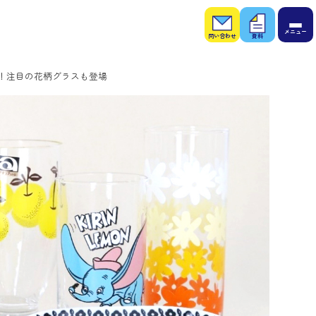
お問
お役
い合
立ち
わせ
資料
！注目の花柄グラスも登場