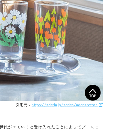
引用元：
https://aderia.jp/series/aderiaretro/
Z世代がエモい！と受け入れたことによってブームに