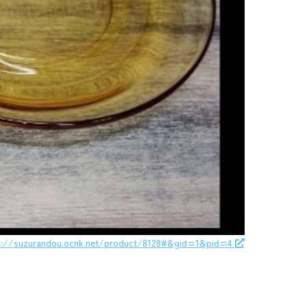
s://suzurandou.ocnk.net/product/8128#&gid=1&pid=4