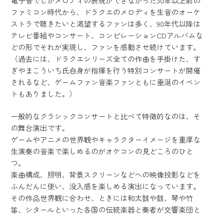
電子音でしかメロディの表現ができなかった30年以上前の
ファミコン時代から、ドラクエのメロディを生音のオーケ
ストラで聴きたいと渇望するファンは多く、90年代以降は
テレビ番組やコンサート、コンピレーションCDアルバムな
どの形でそれが実現し、ファンを感動させ続けています。
（過去には、ドラクエシリーズ全ての作曲を手掛けた、す
ぎやまこういち氏自身が指揮を行う特別コンサートが開催
されるなど、ゲームファン音楽ファンともに垂涎のイベン
トもありました。）
一般的なクラシックコンサートと比べて特徴的なのは、そ
の舞台演出です。
ゲームやアニメの世界観やキャラクターイメージを重厚な
生演奏の音楽で楽しめるのがオケコンの見どころのひと
つ。
楽曲構成、照明、背景スクリーンなどへの映像投影などを
ふんだんに使い、没入感を楽しめる演出になっています。
その作品世界観に合わせ、ときには和太鼓や鼓、琴や竹
笛、シタールといった各国の伝統楽器と奏者が交響楽団と