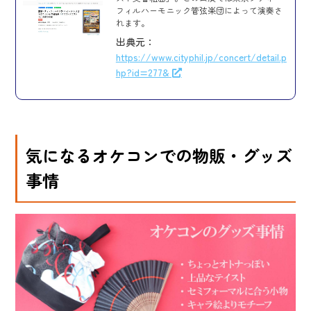
フィルハーモニック管弦楽団によって演奏さ
れます。
出典元：
https://www.cityphil.jp/concert/detail.p
hp?id=277&
気になるオケコンでの物販・グッズ
事情