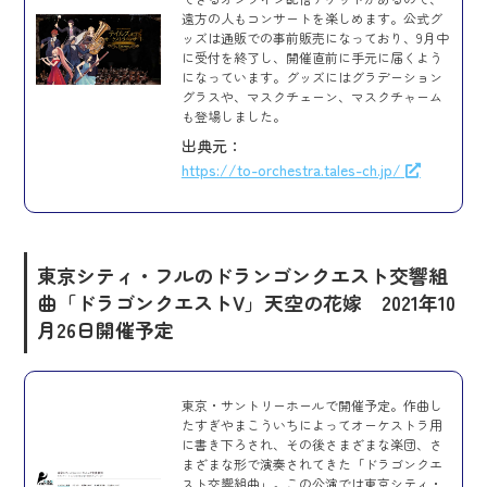
遠方の人もコンサートを楽しめます。公式グ
ッズは通販での事前販売になっており、9月中
に受付を終了し、開催直前に手元に届くよう
になっています。グッズにはグラデーション
グラスや、マスクチェーン、マスクチャーム
も登場しました。
出典元：
https://to-orchestra.tales-ch.jp/
東京シティ・フルのドランゴンクエスト交響組
曲「ドラゴンクエストV」天空の花嫁
2021年10
月26日開催予定
東京・サントリーホールで開催予定。作曲し
たすぎやまこういちによってオーケストラ用
に書き下ろされ、その後さまざまな楽団、さ
まざまな形で演奏されてきた「ドラゴンクエ
スト交響組曲」。この公演では東京シティ・