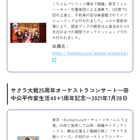
こちらもパシフィコ横浜で開催。東京フィル
ハーモニー交響楽団による演奏で、2日間で4
回の上演と、千秋楽の回は映画館でのライブ
ビューイングも行われました。コロナ感染対
策により、限定グッズの販売は上演当日から9
月20日までの期間でオンラインショップでの
み行われました。
出典元：
https://kimetsu.com/anime/orchestra/
サクラ大戦25周年オーケストラコンサート〜田
中公平作家生活40+1周年記念〜
2021年7月28日
東京・Bunkamuraオーチャードホールにて上
演。95年に発売して以来、続編やメディアミ
ックス、舞台公演など展開が続く「サクラ大
戦シリーズ」の初のオーケストラコンサー