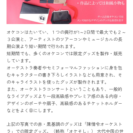
オケコンはたいてい、１つの興行が1～2日間で最大でも２～
３公演と、アーティストのツアーコンやミュージカルの長
期公演より短い期間で行われます。
短期間でも、多くのオケコンでは限定グッズを製作・販売
しています。
オーケストラ奏者やセミフォーマルファッションに身を包
むキャラクターの書き下ろしイラストなども用意され、そ
のキャライラストを使ったグッズが製作されます。
また、オーケストラコンサートということもあり、一般的
なライブグッズより一段高級感やプレミア感のある内容・
デザインのポーチや扇子、高級感のあるチケットホルダー
などをよく目にします。
上記の写真での赤・黒基調のグッズは「陳情令オーケスト
ラ」での限定グッズ。（略称「オケそし」） 古代中国の世