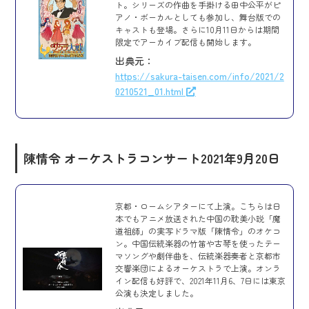
ト。シリーズの作曲を手掛ける田中公平がピ
アノ・ボーカルとしても参加し、舞台版での
キャストも登場。さらに10月11日からは期間
限定でアーカイブ配信も開始します。
出典元：
https://sakura-taisen.com/info/2021/2
0210521_01.html
陳情令 オーケストラコンサート
2021年9月20日
京都・ロームシアターにて上演。こちらは日
本でもアニメ放送された中国の耽美小説「魔
道祖師」の実写ドラマ版「陳情令」のオケコ
ン。中国伝統楽器の竹笛や古琴を使ったテー
マソングや劇伴曲を、伝統楽器奏者と京都市
交響楽団によるオーケストラで上演。オンラ
イン配信も好評で、2021年11月6、7日には東京
公演も決定しました。