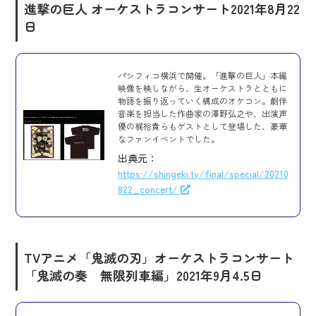
進撃の巨人 オーケストラコンサート
2021年8月22
日
パシフィコ横浜で開催。「進撃の巨人」本編
映像を映しながら、生オーケストラとともに
物語を振り返っていく構成のオケコン。劇伴
音楽を担当した作曲家の澤野弘之や、出演声
優の梶裕貴らもゲストとして登場した、豪華
なファンイベントでした。
出典元：
https://shingeki.tv/final/special/20210
822_concert/
TVアニメ「鬼滅の刃」オーケストラコンサート
「鬼滅の奏 無限列車編」
2021年9月4.5日