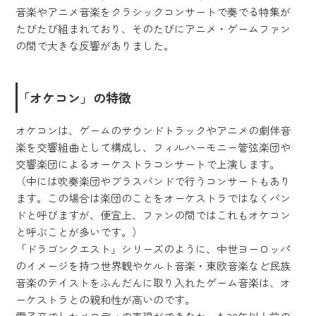
音楽やアニメ音楽をクラシックコンサートで奏でる特集が
たびたび組まれており、そのたびにアニメ・ゲームファン
の間で大きな反響がありました。
「オケコン」の特徴
オケコンは、ゲームのサウンドトラックやアニメの劇伴音
楽を交響組曲として構成し、フィルハーモニー管弦楽団や
交響楽団によるオーケストラコンサートで上演します。
（中には吹奏楽団やブラスバンドで行うコンサートもあり
ます。この場合は楽団のことをオーケストラではなくバン
ドと呼びますが、便宜上、ファンの間ではこれもオケコン
と呼ぶことが多いです。）
「ドラゴンクエスト」シリーズのように、中世ヨーロッパ
のイメージを持つ世界観やケルト音楽・東欧音楽など民族
音楽のテイストをふんだんに取り入れたゲーム音楽は、オ
ーケストラとの親和性が高いのです。