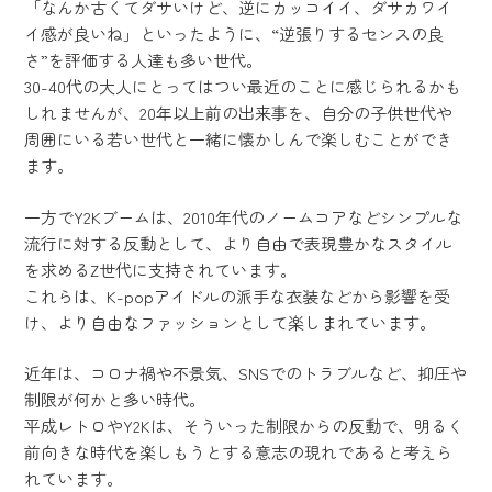
「なんか古くてダサいけど、逆にカッコイイ、ダサカワイ
イ感が良いね」といったように、“逆張りするセンスの良
さ”を評価する人達も多い世代。
30-40代の大人にとってはつい最近のことに感じられるかも
しれませんが、20年以上前の出来事を、自分の子供世代や
周囲にいる若い世代と一緒に懐かしんで楽しむことができ
ます。
一方でY2Kブームは、2010年代のノームコアなどシンプルな
流行に対する反動として、より自由で表現豊かなスタイル
を求めるZ世代に支持されています。
これらは、K-popアイドルの派手な衣装などから影響を受
け、より自由なファッションとして楽しまれています。
近年は、コロナ禍や不景気、SNSでのトラブルなど、抑圧や
制限が何かと多い時代。
平成レトロやY2Kは、そういった制限からの反動で、明るく
前向きな時代を楽しもうとする意志の現れであると考えら
れています。