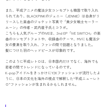
また、平成アニメの魔法少女コンセプトも韓国で取り入れ
られており、BLACKPINKのジェニー（JENNIE）は自身がリ
リースした楽曲のジャケット写真で「美少女戦士セーラー
ムーン」の作者・武内直子氏とコラボ。
こちらも人気グループのIVEは、2nd EP「IVE SWITCH」の楽
曲のコンセプトフォトや、収録曲のテーマ、MVにも魔法少
女の要素を取り入れ、ファンの間で話題となりました。
髪につけた羽のヘッドピースが印象的です。
このように平成レトロは、日本国内だけでなく、海外でも
若者の間でトレンドになっているのです。
K-popアイドルをきっかけにY2Kファッションが流行したよ
うに、日本の文化を海外の視点で解釈した“平成ニューレト
ロ”ファッションが生まれるかもしれません。