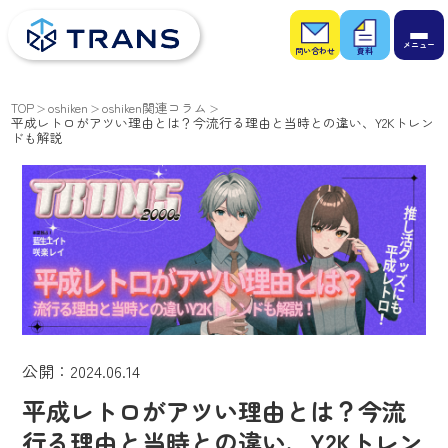
お問
お役
い合
立ち
わせ
資料
TOP
oshiken
oshiken関連コラム
平成レトロがアツい理由とは？今流行る理由と当時との違い、Y2Kトレン
ドも解説
公開：2024.06.14
平成レトロがアツい理由とは？今流
行る理由と当時との違い、Y2Kトレン