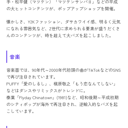
手・松平健（マツケン）「マツケンサンバⅡ」などの平成
の大ヒットコンテンツが、ポップアップショップを開催。
懐かしさ、Y2Kファッション、ダサカワイイ感、明るく元気
になれる雰囲気など、Z世代に求められる要素が盛りだくさ
んのコンテンツが、時を超えて大バズを起こしました。
音楽
音楽面では、90年代～2000年代初頭の曲がTikTokなどのSNS
で再び注目されています。
PUFFY「愛のしるし」、槇原敬之「もう恋なんてしない」
などはダンスやリミックスがトレンドに。
泰葉「Flyday Chinatown」(1981)など、昭和後期～平成初期
のシティポップが海外で再注目され、逆輸入的なバズを起
こしています。