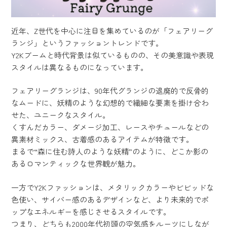
近年、Z世代を中心に注目を集めているのが「フェアリーグ
ランジ」というファッショントレンドです。
Y2Kブームと時代背景は似ているものの、その美意識や表現
スタイルは異なるものになっています。
フェアリーグランジは、90年代グランジの退廃的で反骨的
なムードに、妖精のような幻想的で繊細な要素を掛け合わ
せた、ユニークなスタイル。
くすんだカラー、ダメージ加工、レースやチュールなどの
異素材ミックス、古着感のあるアイテムが特徴です。
まるで“森に住む詩人のような妖精”のように、どこか影の
あるロマンティックな世界観が魅力。
一方でY2Kファッションは、メタリックカラーやビビッドな
色使い、サイバー感のあるデザインなど、より未来的でポ
ップなエネルギーを感じさせるスタイルです。
つまり、どちらも2000年代初頭の空気感をルーツにしなが