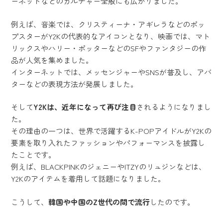
ーネットなどのカルチャー全般にも広がりました。
例えば、音楽では、クリスティーナ・アギレラなどのポッ
プスターがY2Kの代表的なアイコンとなり、映画では、マト
リックスやハリー・ポッターなどのSFやファンタジーの作
品が人気を集めました。
インターネットでは、メッセンジャーやSNSが普及し、アバ
ターなどの表現方法が発展しました。
そして
Y2Kは、近年になって再び注目
されるようになりまし
た。
その理由の一つは、世界で活躍するK-POPアイドルがY2Kの
要素を取り入れたファッションやパフォーマンスを披露し
たことです。
例えば、BLACKPINKのジェニーやITZYのリュジンなどは、
Y2Kのアイテムを着用して話題になりました。
こうして、
韓国や中国のZ世代の間で流行
したのです。