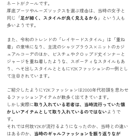
ネートがクールです。
厚底ブーツやルーズソックスを選ぶ理由は、当時の女子と
同じ「
足が細く、スタイルが良く見えるから
」という人も
多いようです。
また、令和のトレンドの「レイヤードスタイル」は「重ね
着」の意味になり、主流のシャツブラウス×ニットのカジ
ュアルコーデのほか、ビスチェやクロップド丈インナーと
ジャージを重ね着したような、スポーティなスタイルもあ
り、へそ出しスタイルとともにY2Kファッションの一例とし
て注目されています。
ご紹介したようにY2Kファッションは2000年代初頭を思わせ
るファッションアイテムが数多く出てきています。
しかし実際に
取り入れている若者は、当時流行っていた懐
かしいアイテムとして取り入れているのではない
ようで
す。
それでは何故Y2Kが流行るようになったのか、当時との違い
はあるのか、
当時のギャルファッションを振り返りなが