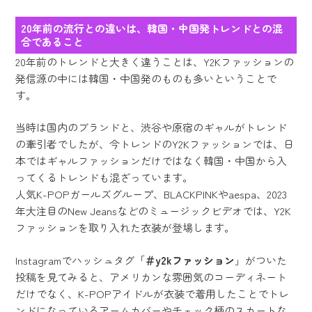
20年前の流行との違いは、韓国・中国発トレンドとの混
合であること
20年前のトレンドと大きく違うことは、Y2Kファッションの
発信源の中には韓国・中国発のものも多いということで
す。
当時は国内のブランドと、渋谷や原宿のギャルがトレンド
の牽引者でしたが、今トレンドのY2Kファッションでは、日
本ではギャルファッションだけではなく韓国・中国から入
ってくるトレンドも混ざっています。
人気K-POPガールズグループ、BLACKPINKやaespa、2023
年大注目のNew Jeansなどのミュージックビデオでは、Y2K
ファッションを取り入れた衣装が登場します。
Instagramでハッシュタグ「
＃y2kファッション
」がついた
投稿を見てみると、アメリカンな雰囲気のコーディネート
だけでなく、K-POPアイドルが衣装で着用したことでトレ
ンドになっているアームカバーやチェック柄のスカートな