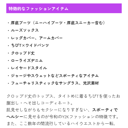
特徴的なファッションアイテム
厚底ブーツ（ニーハイブーツ・厚底スニーカー含む）
ルーズソックス
レッグカバー、アームカバー
ちびT×ワイドパンツ
クロップド丈
ローライズデニム
レイヤードスタイル
ジャージやスウェットなどスポーティなアイテム
フューチャリスティックなサングラス、光沢素材
クロップド丈のトップス、タイトめに着るちびTを使ったお
腹出し・へそ出しコーディネート。
肌見せしながらもセクシーになりすぎない、
スポーティで
ヘルシー
に見せるのが令和のY2Kファッションの特徴です。
また、ここ数年の間流行しているハイウエストから一転、