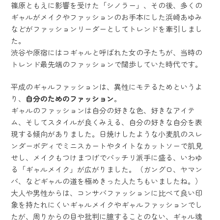
篠原ともえに影響を受けた「シノラー」、その後、多くの
ギャルがメイクやファッションのお手本にした浜崎あゆみ
などがファッションリーダーとしてトレンドを牽引しまし
た。
渋谷や原宿にはコギャルと呼ばれた女の子たちが、当時の
トレンド最先端のファッションで闊歩していた時代です。
平成のギャルファッションは、異性にモテるためというよ
り、
自分のためのファッション
。
ギャルのファッションは自分の好きな色、好きなアイテ
ム、そしてスタイルが良くみえる、自分の好きな自分を表
現する傾向がありました。日焼けしたような小麦肌のスレ
ンダーボディでミニスカートやタイトなカットソーで肌見
せし、メイクもつけまつげでバッチリ派手に盛る、いわゆ
る「ギャルメイク」が広がりました。（ガングロ、ヤマン
バ、などギャルの道を極めきった人たちもいましたね。）
大人や男性からは、コンサバファッションに比べて良い印
象を持たれにくいギャルメイクやギャルファッションでし
たが、周りからの目や批判に臆することのない、ギャル魂