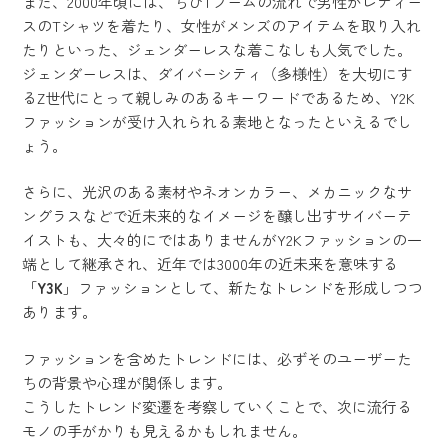
また、2000年頃には、ちびTブームの流れで男性がレディー
スのTシャツを着たり、女性がメンズのアイテムを取り入れ
たりといった、ジェンダーレスな着こなしも人気でした。
ジェンダーレスは、ダイバーシティ（多様性）を大切にす
るZ世代にとって親しみのあるキーワードであるため、Y2K
ファッションが受け入れられる素地となったといえるでし
ょう。
さらに、光沢のある素材やネオンカラー、メカニックなサ
ングラスなどで近未来的なイメージを醸し出すサイバーテ
イストも、大々的にではありませんがY2Kファッションの一
端として継承され、近年では3000年の近未来を意味する
「
Y3K
」ファッションとして、新たなトレンドを形成しつつ
あります。
ファッションを含めたトレンドには、必ずそのユーザーた
ちの背景や心理が関係します。
こうしたトレンド変遷を考察していくことで、次に流行る
モノの手がかりも見えるかもしれません。