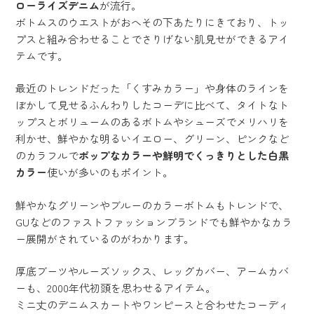
ローライズデニム
が流行。
ボトムスのウエストがおへその下あたりにきており、トッ
プスと組み合わせることでさりげない肌見せができるアイ
テムです。
最近のトレンドだった「くすみカラー」や身体のラインを
ぼかして見せるふんわりしたコーデに比べて、タイトなト
ップスとボリュームのあるボトムやシューズでメリハリを
利かせ、鮮やかな明るいイエロー、グリーン、ピンクなど
のカラフルで
ポップなカラーや鮮明でくっきりとした白黒
カラー
使いが多いのもポイント。
鮮やかなグリーンやブルーのカラーボトムもトレンドで、
GUなどのファストファッションブランドでも鮮やかなカラ
ー展開がされているのがわかります。
厚底ブーツやルーズソックス、レッグカバー、アームカバ
ーも、2000年代初頭を思わせるアイテム。
ミニ丈のデニムスカートやワンピースと合わせたコーディ