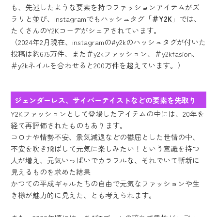
も、先述したような要素を持つファッションアイテムがズ
ラリと並び、Instagramでもハッシュタグ「
＃Y2K
」では、
たくさんのY2Kコーデがシェアされています。
（2024年2月現在、instagramの#y2kのハッシュタグが付いた
投稿は約675万件、また＃y2kファッション、＃y2kfasion、
＃y2kネイルを合わせると200万件を超えています。）
ジェンダーレス、サイバーテイストなどの要素を先取り
Y2Kファッションとして登場したアイテムの中には、20年を
経て再評価されたものもあります。
コロナや情勢不安、景気減退などの鬱屈とした世情の中、
不安を吹き飛ばして元気に楽しみたい！という意識を持つ
人が増え、元気いっぱいでカラフルな、それでいて斬新に
見えるものを求めた結果
かつての平成ギャルたちの自由で元気なファッションや生
き様が魅力的に見えた、とも考えられます。