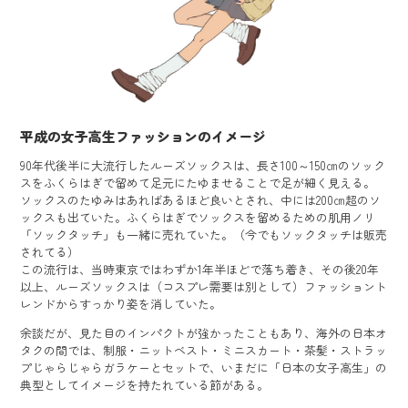
平成の女子高生ファッションのイメージ
90年代後半に大流行したルーズソックスは、長さ100～150㎝のソック
スをふくらはぎで留めて足元にたゆませることで足が細く見える。
ソックスのたゆみはあればあるほど良いとされ、中には200㎝超のソ
ックスも出ていた。ふくらはぎでソックスを留めるための肌用ノリ
「ソックタッチ」も一緒に売れていた。（今でもソックタッチは販売
されてる）
この流行は、当時東京ではわずか1年半ほどで落ち着き、その後20年
以上、ルーズソックスは（コスプレ需要は別として）ファッショント
レンドからすっかり姿を消していた。
余談だが、見た目のインパクトが強かったこともあり、海外の日本オ
タクの間では、制服・ニットベスト・ミニスカート・茶髪・ストラッ
プじゃらじゃらガラケーとセットで、いまだに「日本の女子高生」の
典型としてイメージを持たれている節がある。