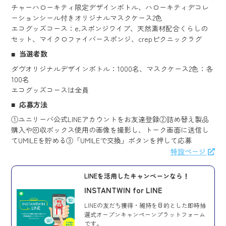
チャーハローキティ限定デザインボトル、ハローキティデコレ
ーションシール付きオリジナルマスクケース2色
エコグッズコース：e.スポンジワイプ、天然素材配合くらしの
セット、マイクロファイバースポンジ、crepピクニックラグ
当選者数
ダヴオリジナルデザインボトル：1000名、マスクケース2色：各
100名
エコグッズコースは全員
応募方法
①ユニリーバ公式LINEアカウントをお友達登録②詰め替え製品
購入や回収ボックス使用の画像を撮影し、トーク画面に送信し
てUMILEを貯める③「UMILEで交換」ボタンを押して応募
特設ページ
LINEを活用したキャンペーンなら！
INSTANTWIN for LINE
LINEの友だち獲得・維持を目的とした即時抽
選式オープンキャンペーンプラットフォーム
です。