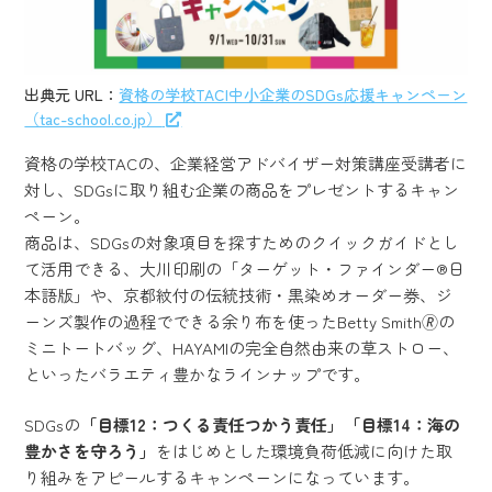
出典元 URL：
資格の学校TAC|中小企業のSDGs応援キャンペーン
（tac-school.co.jp）
資格の学校TACの、企業経営アドバイザー対策講座受講者に
対し、SDGsに取り組む企業の商品をプレゼントするキャン
ペーン。
商品は、SDGsの対象項目を探すためのクイックガイドとし
て活用できる、大川印刷の「ターゲット・ファインダー®日
本語版」や、京都紋付の伝統技術・黒染めオーダー券、ジ
ーンズ製作の過程でできる余り布を使ったBetty Smith🄬の
ミニトートバッグ、HAYAMIの完全自然由来の草ストロー、
といったバラエティ豊かなラインナップです。
SDGsの
「目標12：つくる責任つかう責任」「目標14：海の
豊かさを守ろう」
をはじめとした環境負荷低減に向けた取
り組みをアピールするキャンペーンになっています。