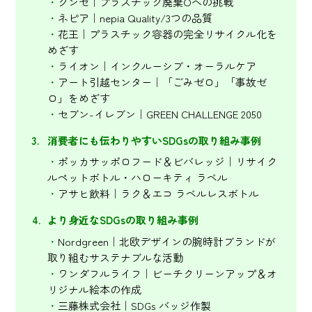
グンゼ｜プラスチック廃棄Oへの挑戦
ネピア｜nepia Quality/3つの品質
花王｜プラスチック容器の完全リサイクル化を
めざす
ライオン｜インクルーシブ・オーラルケア
アート引越センター｜「ごみゼロ」「事故ゼ
ロ」をめざす
セブン-イレブン｜GREEN CHALLENGE 2050
消費者にも伝わりやすいSDGsの取り組み事例
ポッカサッポロフード＆ビバレッジ｜リサイク
ルペットボトル・ハローキティ ラベル
アサヒ飲料｜ラク＆エコ ラベルレスボトル
より身近なSDGsの取り組み事例
Nordgreen｜北欧デザインの腕時計ブランドが
取り組むサステナブルな活動
ワンダフルライフ｜ビーチクリーンアップ＆オ
リジナル絵本の作成
三藤株式会社｜SDGs バッジ作製