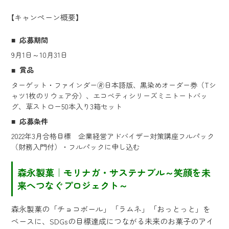
【キャンペーン概要】
応募期間
9月1日～10月31日
賞品
ターゲット・ファインダー🄬日本語版、黒染めオーダー券（Tシ
ャツ1枚のリウェア分）、エコベティシリーズミニトートバッ
グ、草ストロー50本入り3箱セット
応募条件
2022年3月合格目標 企業経営アドバイザー対策講座フルパック
（財務入門付）・フルパックに申し込む
森永製菓｜モリナガ・サステナブル～笑顔を未
来へつなぐプロジェクト～
森永製菓の「チョコボール」「ラムネ」「おっとっと」を
ベースに、SDGsの目標達成につながる未来のお菓子のアイ