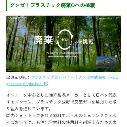
グンゼ｜プラスチック廃棄Oへの挑戦
出典元 URL：
プラスチックカンパニー｜グンゼ株式会社（www.
gunze.co.jp/plastic）
インナーを中心とした繊維製品メーカーとして日本を代表
するグンゼは、プラスチック分野で廃棄ゼロを目指した取
り組みを進めています。
国内シェアトップを誇る飲料用ボトルのシュリンクフィル
ムにおいては、石油化学材料の使用料を削減するための素