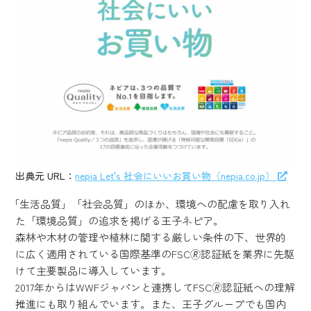
出典元 URL：
nepia Let's 社会にいいお買い物（nepia.co.jp）
「生活品質」「社会品質」のほか、環境への配慮を取り入れ
た「環境品質」の追求を掲げる王子ネピア。
森林や木材の管理や植林に関する厳しい条件の下、世界的
に広く適用されている国際基準のFSC🄬認証紙を業界に先駆
けて主要製品に導入しています。
2017年からはWWFジャパンと連携してFSC🄬認証紙への理解
推進にも取り組んでいます。また、王子グループでも国内