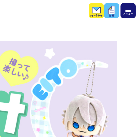
お問
お役
い合
立ち
わせ
資料