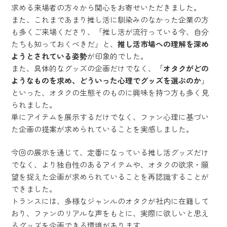
求める来場者の方々から関心をお寄せいただきました。
また、これまであまり推し活に馴染みのなかった企業の方
も多くご来場くださり、「推し活が流行っている今、自分
たちも知っておくべきだ」と、
推し活市場への理解を深め
ようとされている姿勢
が印象的でした。
また、具体的なグッズの企画だけでなく、「
オタクがどの
ようなものを求め、どういった心理でグッズを選ぶのか
」
といった、オタクの生態そのものに興味を持つ方も多く見
られました。
単にアイテムを展示するだけでなく、ファン心理に基づい
た企画の提案が求められていることを実感しました。
今回の展示を通じて、定番になっている推し活グッズだけ
でなく、より独自性のあるアイテムや、オタクの欲求・願
望を捉えた企画が求められていることを再認識することが
できました。
トランスには、多様なジャンルのオタクが社内に在籍して
おり、ファンのリアルな声をもとに、実際に欲しいと思え
るグッズを企画できる環境があります。