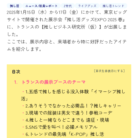
推し活
ニュース/
社員レポート
Z世代
ライブグッズ
推し活トレンド
2025年1月15日（水）から17日（金）にかけて、東京ビッグ
サイトで開催された展示会『推し活グッズEXPO 2025 春』
に、トランスの【推しビジネス研究所（仮）】が出展しま
した。
ここでは、展示内容と、来場者から特に好評だったアイテ
ムを紹介します。
目次
トランスの展示ブースのテーマ
1.五感で推しを感じる没入体験「イマーシブ推し
活」
2.ありそうでなかった必需品！？推しキャリー
3.現場での服装は男女で違う！参戦コーデ
4.推しと一緒ならどこまでも 遠征・現場
5.SNSで愛を叫べ！必撮メモリアル
6.トレンドの最先端「K-POP」推し活