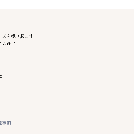
ーズを掘り起こす
との違い
握
発事例