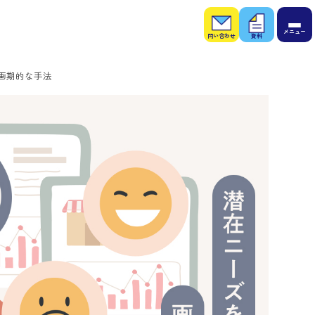
お問
お役
い合
立ち
わせ
資料
画期的な手法