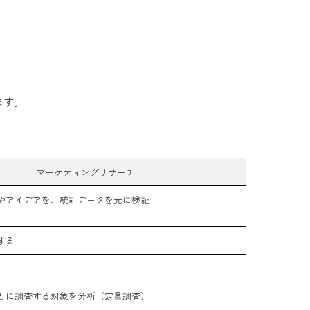
ます。
マーケティングリサーチ
やアイデアを、統計データを元に検証
する
とに調査する対象を分析（定量調査）