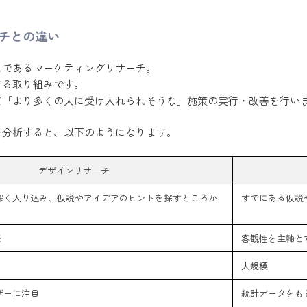
チとの違い
スであるマーケティングリサーチ。
する取り組みです。
て「より多くの人に受け入れられそうな」施策の実行・改善を行い
を分析すると、以下のようになります。
デザインリサーチ
深く入り込み、仮説やアイデアのヒントを探すところか
すでにある仮説
る
客観性を主軸と
大規模
ザーに注目
統計データをも