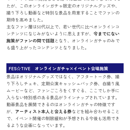
たが、このオンラインガチャ限定のオリジナルグッズや、
撮り下ろし動画など特別な景品を用意することでファンの
期待を高めました。
主なファン層は50代以上で、若い世代に比べオンラインコ
ンテンツになじみがないように思えますが、
今までにない
施策がファンの間で話題
となり、オンラインガチャのみで
も盛り上がったコンテンツとなりました。
FES☆TIVE オンラインガチャ×イベント会場施策
景品はオリジナルグッズではなく、アフタートーク券、撮
り下ろしチェキ、定期公演キャッシュバック券、自撮り風
ムービーなど、ファンごころをくすぐる、ここでしか手に
入らない特別感のある景品がラインナップされています。
動画景品を展開できるのはオンラインガチャの特徴です
が、
アーティスト本人と会える券
などを組み合わせること
で、イベント開催の制限緩和が予想される今後も活用でき
るような企画になっています。