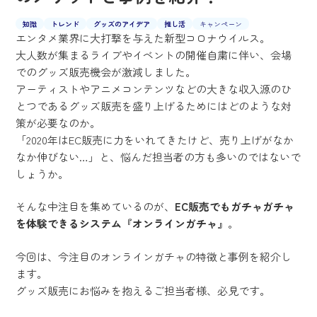
知識
トレンド
グッズのアイデア
推し活
キャンペーン
エンタメ業界に大打撃を与えた新型コロナウイルス。
大人数が集まるライブやイベントの開催自粛に伴い、会場
でのグッズ販売機会が激減しました。
アーティストやアニメコンテンツなどの大きな収入源のひ
とつであるグッズ販売を盛り上げるためにはどのような対
策が必要なのか。
「2020年はEC販売に力をいれてきたけど、売り上げがなか
なか伸びない…」と、悩んだ担当者の方も多いのではないで
しょうか。
そんな中注目を集めているのが、
EC販売でもガチャガチャ
を体験できるシステム『オンラインガチャ』
。
今回は、今注目のオンラインガチャの特徴と事例を紹介し
ます。
グッズ販売にお悩みを抱えるご担当者様、必見です。