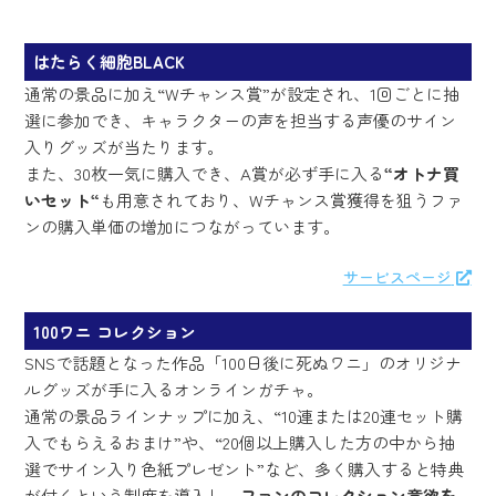
はたらく細胞BLACK
通常の景品に加え“Wチャンス賞”が設定され、1回ごとに抽
選に参加でき、キャラクターの声を担当する声優のサイン
入りグッズが当たります。
また、30枚一気に購入でき、A賞が必ず手に入る
“オトナ買
いセット“
も用意されており、Wチャンス賞獲得を狙うファ
ンの購入単価の増加につながっています。
サービスページ
100ワニ コレクション
SNSで話題となった作品「100日後に死ぬワニ」のオリジナ
ルグッズが手に入るオンラインガチャ。
通常の景品ラインナップに加え、“10連または20連セット購
入でもらえるおまけ”や、“20個以上購入した方の中から抽
選でサイン入り色紙プレゼント”など、多く購入すると特典
が付くという制度を導入し、
ファンのコレクション意欲を