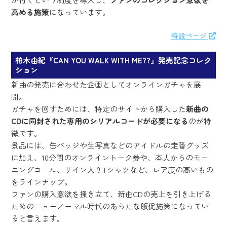
高める施策
になっています。
特設ページ
柏木由紀『CAN YOU WALK WITH ME??』発売記念コレク
ション
新曲の発売に合わせた企画としてオンラインガチャを展
開。
ガチャを回すためには、特定のサイトから購入した
新曲の
CDに同封された専用のシリアルコードが必要になる
のが特
徴です。
景品には、缶バッジや生写真などのアイドルの定番グッズ
に加え、10分間のオンライントーク券や、本人からのモー
ニングコール、サイン入りTシャツなど、レア度の高いもの
をラインナップ。
ファンの購入意欲を掻き立て、新曲CDの売上を引き上げる
ためのニューノーマル時代のあらたな販促施策になってい
ると言えます。