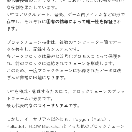
型台帳技術
のことであり、NFTにおいてもこの技術が中心的
な役割を果たしています。
NFTはデジタルアート、音楽、ゲーム内アイテムなどの形で
存在し、それぞれに
固有の情報によって唯一性を保証
され
ます。
ブロックチェーン技術は、複数のコンピューター間でデー
タを共有し、記録するシステムです。
各データブロックは厳密な暗号化プロセスによって保護さ
れ、前のブロックに連結されてチェーンを形成します。
このため、一度ブロックチェーンに記録されたデータは改
ざんが非常に困難になります。
NFTを作成・管理するためには、ブロックチェーンのプラッ
トフォームが必要です。
最も代表的なのは
イーサリアム
です。
しかし、イーサリアム以外にも、Polygon（Matic）、
Polkadot、FLOW Blockchainといった他のブロックチェーン