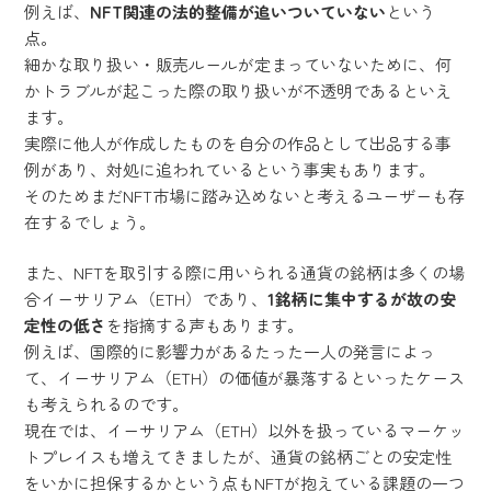
例えば、
NFT関連の法的整備が追いついていない
という
点。
細かな取り扱い・販売ルールが定まっていないために、何
かトラブルが起こった際の取り扱いが不透明であるといえ
ます。
実際に他人が作成したものを自分の作品として出品する事
例があり、対処に追われているという事実もあります。
そのためまだNFT市場に踏み込めないと考えるユーザーも存
在するでしょう。
また、NFTを取引する際に用いられる通貨の銘柄は多くの場
合イーサリアム（ETH）であり、
1銘柄に集中するが故の安
定性の低さ
を指摘する声もあります。
例えば、国際的に影響力があるたった一人の発言によっ
て、イーサリアム（ETH）の価値が暴落するといったケース
も考えられるのです。
現在では、イーサリアム（ETH）以外を扱っているマーケッ
トプレイスも増えてきましたが、通貨の銘柄ごとの安定性
をいかに担保するかという点もNFTが抱えている課題の一つ