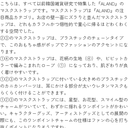
こちらは、すべて以前韓国雑貨研究で特集した『ALAND』の
マスクストラップです。マスクストラップは『ALAND』の注
目商品カテゴリ。お店の壁一面にズラりと並んだマスクストラ
ップは、どれもカラフルかつ個性的で童心に帰るほどわくわく
する空間でした。
②③のマスクストラップは、プラスチックのチェーンタイプ
で、このおもちゃ感がポップでファッションのアクセントにな
ります。
①④のマスクストラップは、花柄の生地（④）や、ビビットカ
ラーで編みこまれたロープ（①）になっており、肌ざわりが良
く着けやすいです。
①②③のマスクストラップに付いている大きめのプラスチック
のカニカンパーツは、耳にかける部分が太いウレタンマスクも
らくらく付けることができます。
①②③のマスクストラップには、星型、お花型、スマイル型の
チャームがついていて、わずかに揺れるワンポイントがかわい
い。キャラクターグッズ、アーティストグッズとしての展開の
際にも、このワンポイントチャームの仕様はファンの心を打ち
抜くポイントになりそうですね。