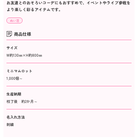
お友達とのおそろいコーデにもおすすめで、イベントやライブ参戦を
より楽しく彩るアイテムです。
ぬい活
商品仕様
サイズ
W約130㎜×H約800㎜
ミニマムロット
1,000個～
生産納期
校了後 約2か月～
名入れ方法
刺繍