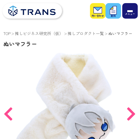
お問
お役
い合
立ち
わせ
資料
TOP
推しビジネス研究所（仮）
推しプロダクト一覧
ぬいマフラー
ぬいマフラー