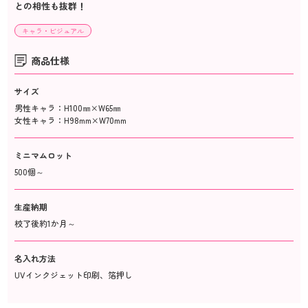
との相性も抜群！
キャラ・ビジュアル
商品仕様
サイズ
男性キャラ：H100㎜×W65㎜
女性キャラ：H98mm×W70mm
ミニマムロット
500個～
生産納期
校了後約1か月～
名入れ方法
UVインクジェット印刷、箔押し