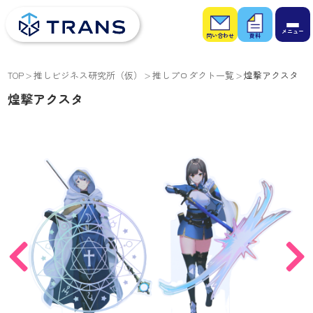
お問
お役
い合
立ち
わせ
資料
TOP
推しビジネス研究所（仮）
推しプロダクト一覧
煌撃アクスタ
煌撃アクスタ