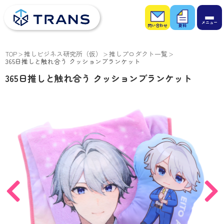
お問
お役
い合
立ち
わせ
資料
TOP
推しビジネス研究所（仮）
推しプロダクト一覧
365日推しと触れ合う クッションブランケット
365日推しと触れ合う クッションブランケット