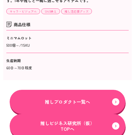
す。1年中推しと一緒に過ごせるアイテムです。
キャラ・ビジュアル
SNS映え
推し活応援グッズ
商品仕様
ミニマムロット
500個～/1SKU
生産納期
60日～70日程度
推しプロダクト一覧へ
推しビジネス研究所（仮）
TOPへ