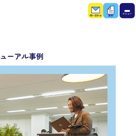
お問
お役
い合
立ち
わせ
資料
ニューアル事例