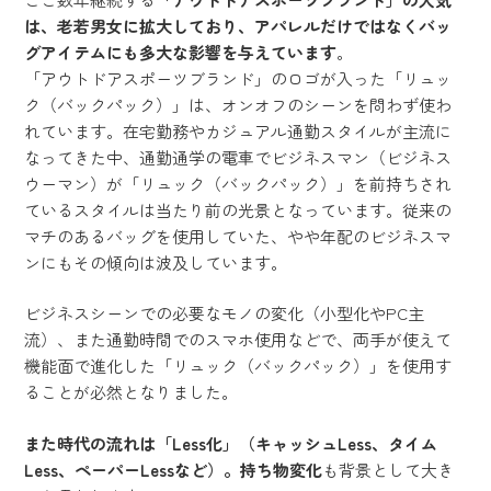
は、老若男女に拡大しており、アパレルだけではなくバッ
グアイテムにも多大な影響を与えています
。
「アウトドアスポーツブランド」のロゴが入った「リュッ
ク（バックパック）」は、オンオフのシーンを問わず使わ
れています。在宅勤務やカジュアル通勤スタイルが主流に
なってきた中、通勤通学の電車でビジネスマン（ビジネス
ウーマン）が「リュック（バックパック）」を前持ちされ
ているスタイルは当たり前の光景となっています。従来の
マチのあるバッグを使用していた、やや年配のビジネスマ
ンにもその傾向は波及しています。
ビジネスシーンでの必要なモノの変化（小型化やPC主
流）、また通勤時間でのスマホ使用などで、両手が使えて
機能面で進化した「リュック（バックパック）」を使用す
ることが必然となりました。
また時代の流れは「Less化」（キャッシュLess、タイム
Less、ペーパーLessなど）。持ち物変化
も背景として大き