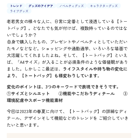
トレンド
グッズのアイデア
ノベルティグッズ
キャラクターグッズ
ライブグッズ
老若男女の様々な人に、日常に定番として浸透している【トー
トバッグ】。どなたでも気が付けば、複数持っているのではな
いでしょうか？
自身で購入したもの、プレゼントやノベルティとしていただい
たモノなどなど。ショッピングや通勤通学、いろいろな場面で
大活躍してくれましたよね。そして、【トートバッグ】といえ
ば、「A4サイズ」が入ることが必須条件のような価値観があり
ました。しかしここ最近は、
ライフスタイルや持ち物の変化に
より、【トートバッグ】も様変わりしています
。
変化のポイントは、3つのキーワードで表現できそうです。
①サイズとシルエット ②機能やこだわりディテール ③
環境配慮やスポーツ機能素材
今回は2023年の春夏に向けて、【トートバッグ】の詳細なディ
テール、デザインそして機能などのトレンドを ご紹介していき
たいと思います。