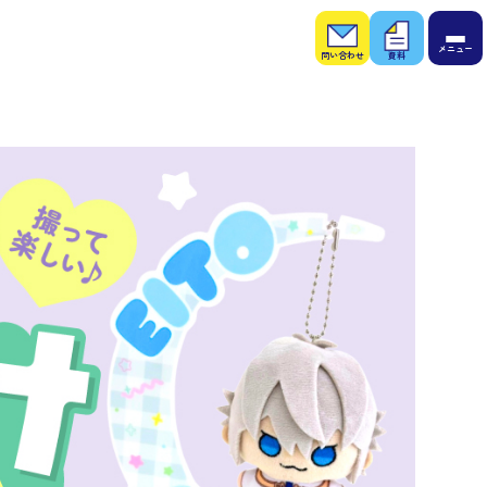
お問
お役
い合
立ち
わせ
資料