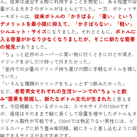
ん。従来は遠出する際に利用することを想定し、ある程度の容
量が入る大きさのボトルがほとんどでした。一方、ポケットサ
従来ボトルの「かさばる」「重い」という
ーモボトルは、
デメリットを最小限に抑えて、「かさばらない」「軽い」
シルエット・サイズ
ボトルに
になりました。それとともに、
入る容量がかなり少なくなりましたが、そこに新たな需要
の発見
がありました。
「ちょっと近所のスーパーに買い物に行くときにのどが渇き、
ドリンクを少しだけ持って行きたかった」
「室内での少量のドリンク持ち運びの際に手軽なボトルを探し
ていた」
「いろんな種類のドリンクをちょっとずつ飲みたかった」
老若男女それぞれの生活シーンでの“ちょっと飲
など、
み”需要を発掘し、新たなボトル文化が生まれた
と言えま
す。今回掲載しているボトルは、スマホサイズの130mlです
が、直径はそのままで縦に長くして容量を増やしたボトルもオ
リジナル製作が可能です。130mlでは物足りない男性には、ビ
ジネスバッグに折り畳み傘同様、縦にさっと差し込むように収
納できるサイズがおすすめです。