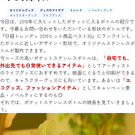
オリジナルグッズ
グッズのアイデア
トレンド
ノベルティグッズ
キャラクターグッズ
ライブグッズ
今回は、2019年に大ヒットしたポケットに入るボトルの紹介で
す。今最もお問い合わせをいただいている形状のボトルです。
『日経トレンディ 2019ヒット商品ベスト30』にランクインし
たボトルに近しいデザイン・形状で、オリジナルステンレスボ
トルが製作できます。
「自宅でも、
今ニーズの高いポケットステンレスボトルは、
外出先でも日常使いできるアイテム」
としてアーティスト
のライブグッズにおすすめです。側面にぐるりと印刷ができる
「エ
ので、キャラクターグッズにも向いています。あるいは
コグッズ、ファッションアイテム」
としてキャンペーン景
品・ノベルティにするのも◎
それでは、ポケットステンレスボトルの特長を見ていきましょ
う。