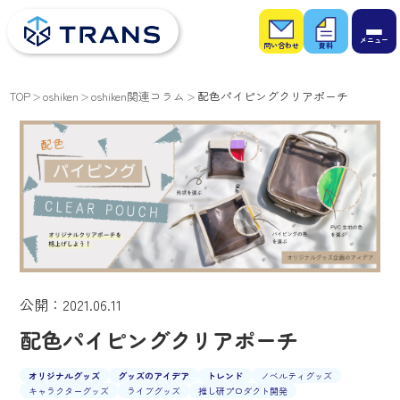
お問
お役
い合
立ち
わせ
資料
TOP
oshiken
oshiken関連コラム
配色パイピングクリアポーチ
公開：2021.06.11
配色パイピングクリアポーチ
オリジナルグッズ
グッズのアイデア
トレンド
ノベルティグッズ
キャラクターグッズ
ライブグッズ
推し研プロダクト開発