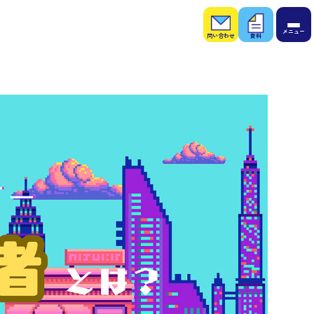
お問
お役
い合
立ち
わせ
資料