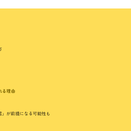
方
れる理由
信」が前提になる可能性も