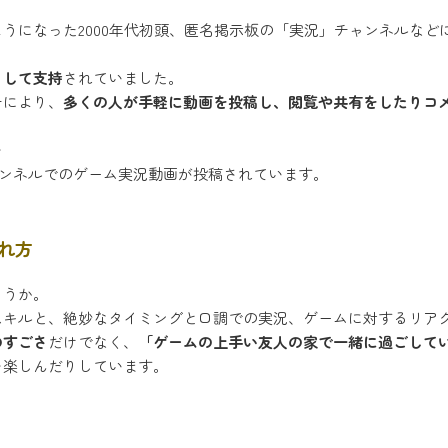
うになった2000年代初頭、匿名掲示板の「実況」チャンネルなど
として支持
されていました。
ンチにより、
多くの人が手軽に動画を投稿し、閲覧や共有をしたりコ
を
eチャンネルでのゲーム実況動画が投稿されています。
れ方
ょうか。
スキルと、絶妙なタイミングと口調での実況、ゲームに対するリア
のすごさ
だけでなく、
「ゲームの上手い友人の家で一緒に過ごして
を楽しんだりしています。