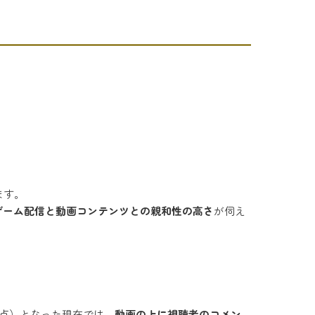
ます。
ゲーム配信と動画コンテンツとの親和性の高さ
が伺え
月時点）となった現在では、
動画の上に視聴者のコメン