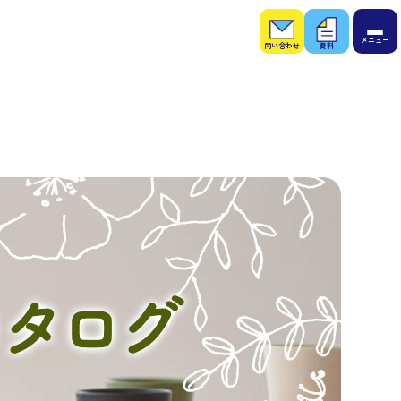
お問
お役
い合
立ち
わせ
資料