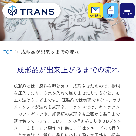
お問
お役
い合
立ち
わせ
資料
TOP
成型品が出来るまでの流れ
成形品が出来上がるまでの流れ
成形品とは、原料を型どおりに成形させたもので、樹脂
を圧入したり、空気を入れて膨らませたりするなど、加
工方法はさまざまです。 既製品では表現できない、オリ
ジナリティが溢れる成形品。トランスでは、キャラクタ
ーのフィギュアや、雑貨類の成形品も企画から製作まで
請け負っています。３Dデータの描き起こしや３Dプリン
ターによるモック製作の作業は、当社グループ内で行う
ことが可能で、量産は条件に応じて国内か国外をご提案