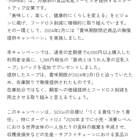
「homeal」は、月額制の食品宅配サービスを提供するスター
トアップ企業です。
「美味しく、楽しく、健康的にくらしを変える」をビジョ
ンに掲げ、フードロス削減に積極的に取り組んでいます。
その一環として、2024年2月には「賞味期限間近商品の無償
提供キャンペーン」を実施しました。
本キャンペーンでは、通常の定期便で4,000円以上購入した
利用者全員に、1,385円相当の「豚肉とほうれん草の豆乳ス
ープ」5パックを追加でプレゼントしました。
提供したスープは、賞味期限が2024年3月1日と迫っていたた
め、在庫限りで無償提供されたものです。
在庫処分ではなく、顧客への価値提供とフードロス削減を
両立させる取り組みと言えるでしょう。
このキャンペーンは、SDGsの目標12「つくる責任つかう責
任」、特にターゲット12.3「2030年までに小売・消費レベル
における世界全体の一人当たりの食料の廃棄を半減させ、
収穫後損失などの生産・サプライチェーンにおける食品ロ