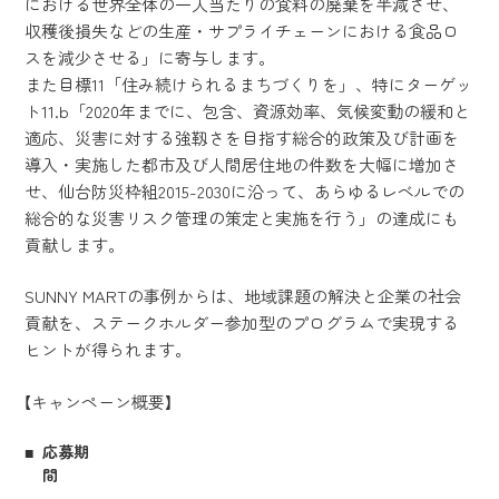
における世界全体の一人当たりの食料の廃棄を半減させ、
収穫後損失などの生産・サプライチェーンにおける食品ロ
スを減少させる」に寄与します。
また目標11「住み続けられるまちづくりを」、特にターゲッ
ト11.b「2020年までに、包含、資源効率、気候変動の緩和と
適応、災害に対する強靱さを目指す総合的政策及び計画を
導入・実施した都市及び人間居住地の件数を大幅に増加さ
せ、仙台防災枠組2015-2030に沿って、あらゆるレベルでの
総合的な災害リスク管理の策定と実施を行う」の達成にも
貢献します。
SUNNY MARTの事例からは、地域課題の解決と企業の社会
貢献を、ステークホルダー参加型のプログラムで実現する
ヒントが得られます。
【キャンペーン概要】
応募期
間