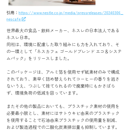
引用：
https://www.nestle.co.jp/media/pressreleases/20240306_
nescafe
世界最大の食品・飲料メーカー、ネスレの日本法人である
ネスレ日本。
同社は、環境に配慮した取り組みにも力を入れており、そ
の一環として「ネスカフェ ゴールドブレンド エコ＆システ
ムパック」をリリースしました。
このパッケージは、アルミ箔を使用せず紙素材のみで構成
されており、素早く詰め替えられてコーヒーの香りを逃さ
ないうえ、つぶして捨てられるので廃棄時にもかさばら
ず、環境負荷の低減を図っています。
またその他の製品においても、プラスチック素材の使用を
必要最小限とし、素材にはサトウキビ由来のプラスチック
を使用することで石油由来プラスチックの使用量を削減、
および製造過程での二酸化炭素排出量も抑制しています。