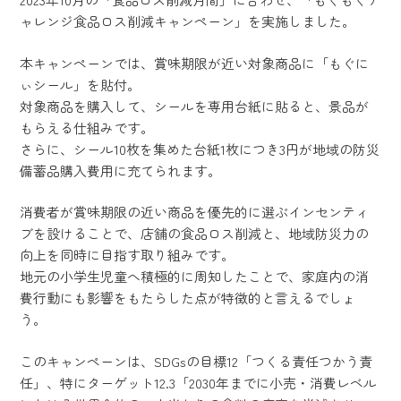
ャレンジ食品ロス削減キャンペーン」を実施しました。
本キャンペーンでは、賞味期限が近い対象商品に「もぐに
ぃシール」を貼付。
対象商品を購入して、シールを専用台紙に貼ると、景品が
もらえる仕組みです。
さらに、シール10枚を集めた台紙1枚につき3円が地域の防災
備蓄品購入費用に充てられます。
消費者が賞味期限の近い商品を優先的に選ぶインセンティ
ブを設けることで、店舗の食品ロス削減と、地域防災力の
向上を同時に目指す取り組みです。
地元の小学生児童へ積極的に周知したことで、家庭内の消
費行動にも影響をもたらした点が特徴的と言えるでしょ
う。
このキャンペーンは、SDGsの目標12「つくる責任つかう責
任」、特にターゲット12.3「2030年までに小売・消費レベル