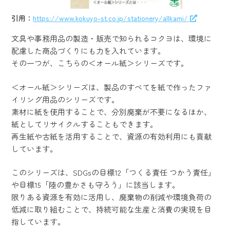
引用：
https://www.kokuyo-st.co.jp/stationery/allkami/
文具や事務用品の製造・販売で知られるコクヨは、環境に
配慮した商品づくりにも力を入れています。
その一つが、こちらの＜オール紙＞シリーズです。
＜オール紙＞シリーズは、製品のすべてを紙で作ったファ
イリング用品のシリーズです。
素材に紙を使用することで、分別廃棄が不要になるほか、
紙としてリサイクルすることもできます。
再生紙や古紙を活用することで、資源の有効利用にも貢献
しています。
このシリーズは、SDGsの目標12「つくる責任 つかう責任」
や目標15「陸の豊かさも守ろう」に該当します。
限りある資源を有効に活用し、廃棄物の削減や環境負荷の
低減に取り組むことで、持続可能な生産と消費の実現を目
指しています。