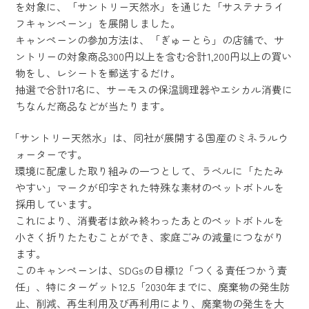
を対象に、「サントリー天然水」を通じた「サステナライ
フキャンペーン」を展開しました。
キャンペーンの参加方法は、「ぎゅーとら」の店舗で、サ
ントリーの対象商品300円以上を含む合計1,200円以上の買い
物をし、レシートを郵送するだけ。
抽選で合計17名に、サーモスの保温調理器やエシカル消費に
ちなんだ商品などが当たります。
「サントリー天然水」は、同社が展開する国産のミネラルウ
ォーターです。
環境に配慮した取り組みの一つとして、ラベルに「たたみ
やすい」マークが印字された特殊な素材のペットボトルを
採用しています。
これにより、消費者は飲み終わったあとのペットボトルを
小さく折りたたむことができ、家庭ごみの減量につながり
ます。
このキャンペーンは、SDGsの目標12「つくる責任つかう責
任」、特にターゲット12.5「2030年までに、廃棄物の発生防
止、削減、再生利用及び再利用により、廃棄物の発生を大