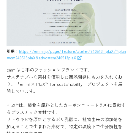
引用：
https://emmi.jp/page/feature/atelier/240513_plaX/?plan
=em240513plaX&advc=em240513plaX
emmiは日本のファッションブランドです。
サステナブルな素材を使用した商品開発にも力を入れてお
り、「emmi × PlaX™ for sustainability」プロジェクトを展
開しています。
PlaX™は、植物を原料としたカーボンニュートラルに貢献す
るプラスチック素材です。
サトウキビを原料とするポリ乳酸に、植物由来の添加剤を
加えることで生まれた素材で、特定の環境下で生分解性を