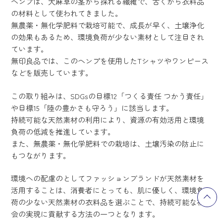
ヘンプは、大麻草の茎から採れる繊維で、古くから衣料品
の材料として使われてきました。
無農薬・無化学肥料で栽培可能で、成長が早く、土壌浄化
の効果もあるため、環境負荷が少ない素材として注目され
ています。
無印良品では、このヘンプを使用したTシャツやワンピース
などを販売しています。
この取り組みは、SDGsの目標12「つくる責任 つかう責任」
や目標15「陸の豊かさも守ろう」に該当します。
持続可能な天然素材の利用により、資源の有効活用と環境
負荷の低減を推進しています。
また、無農薬・無化学肥料での栽培は、土壌汚染の防止に
もつながります。
環境への配慮のとしてファッションブランドが天然素材を
活用することは、消費者にとっても、肌に優しく、環境負
荷の少ない天然素材の衣料品を選ぶことで、持続可能な社
会の実現に貢献する方法の一つとなります。