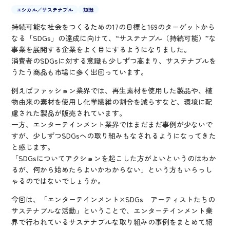
エシカル／サステナブル
知識
持続可能な社会をつくるための17の目標と169のターゲットから
なる「SDGs」の達成に向けて、“サステナブル（持続可能）”な
事業を展開する企業をよく目にするようになりました。
消費者のSDGsに対する意識も少しずつ高まり、サステナブルを
うたう商品も市場に多く出回っています。
例えばファッション業界では、再生素材を使用した製品や、植
物由来の素材を使用し化学繊維の割合を減らすなど、環境に配
慮された製品が販売されています。
一方、エンターテインメント業界ではまだまだ事例が少ないで
すが、少しずつSDGsへの取り組みもなされるようになってきた
と感じます。
「SDGsについてアクションを起こした方がよいというのはわか
るが、何から始めたらよいかわからない」という方もいらっし
ゃるのではないでしょうか。
今回は、「エンターテインメント×SDGs アーティストたちの
サステナブルな活動」ということで、エンターテインメント業
界で行われているサステナブルな取り組みの事例をまとめて紹