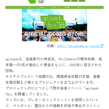
引用：
http://fes.apbank.jp/goods
ap bankは、音楽家の小林武史、Mr.Childrenの櫻井和寿、坂
本龍一の3名が拠出した資金をもとに、2003年に設立された
団体。
サステナブルという指標の元、環境保全活動の支援、復興
支援活動など様々なプロジェクトを立ち上げています。
プロジェクトのひとつとして野外音楽イベント「ap bank
fes」を開催していました。
グッズには、プレオーガニックコットンを使用したTシャ
ツ、マイボトル、震災からの復興を目指す東北のコットン