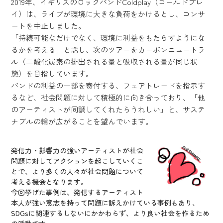
2019年、イギリスのロックバンドColdplay（コールドプレ
イ）は、ライブが環境に大きな負荷をかけるとし、コンサ
ートを中止しました。
「持続可能なだけでなく、環境に利益をもたらすようにな
るかを考える」と話し、次のツアーをカーボンニュートラ
ル（二酸化炭素の排出される量と吸収される量が同じ状
態）を目指しています。
バンドの利益の一部を寄付する、フェアトレードを指示す
るなど、社会問題に対して積極的に向き合っており、「他
のアーティストが同調してくれたらうれしい」と、サステ
ナブルの輪が広がることを望んでいます。
発信力・影響力の強いアーティストが社会
問題に対してアクションを起こしていくこ
とで、より多くの人々が社会問題について
考える機会となります。
今回挙げた事例は、発信するアーティスト
本人が強い意志を持って問題に訴えかけている事例もあり、
SDGsに関連するしないにかかわらず、より良い社会を作るため