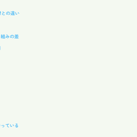
想との違い
り組みの差
例
持っている